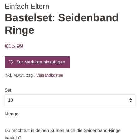
Einfach Eltern
Bastelset: Seidenband
Ringe
Normaler
Sonderpreis
€15,99
Preis
Zur Merkliste hinzufügen
inkl. MwSt. zzgl.
Versandkosten
Set
Menge
Du möchtest in deinen Kursen auch die Seidenband-Ringe
basteln?