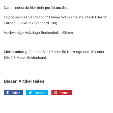
Dann findest du hier dein
perfektes Set
.
Doppelseitiges Satinband mit feiner Webkante in Einfach Eltern®
Farben. (O
eko-tex Standard 100)
Hochwertige Holzringe Buchenholz ø56mm
Lieferumfang
: Je nach Set 10 oder 50 Holzringe und 10x oder
50x 0,5 Meter Seidenband.
Diesen Artikel teilen
Teilen
Auf
Twittern
Auf
Pinnen
Auf
Facebook
Twitter
Pinterest
teilen
twittern
pinnen